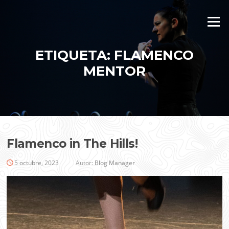
Saltar
al
Menú
contenido
ETIQUETA:
FLAMENCO
MENTOR
Flamenco in The Hills!
5 octubre, 2023
Autor:
Blog Manager