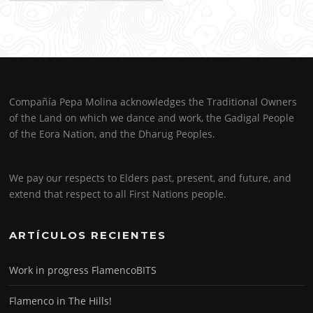
Compañía Pepa Molina acknowledges the Traditional Owners
of the Land on which we dance and work, the Gadigal People
of the Eora Nation, and the Dharug Peoples.
We pay our respects to Elders past, present, and future, and
extend that respect to all First Nations people.
ARTÍCULOS RECIENTES
Work in progress FlamencoBITS
Flamenco in The Hills!