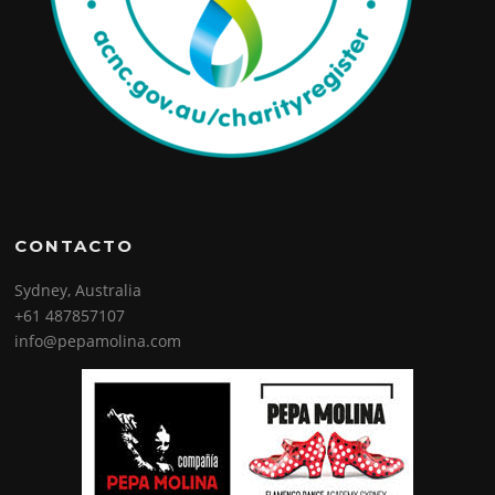
CONTACTO
Sydney, Australia
+61 487857107
info@pepamolina.com