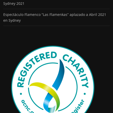
Sydney 2021
Espectáculo Flamenco “Las Flamenkas” aplazado a Abril 2021
en Sydney