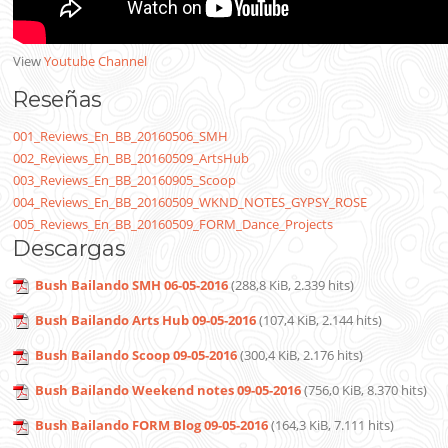
View
Youtube Channel
Reseñas
001_Reviews_En_BB_20160506_SMH
002_Reviews_En_BB_20160509_ArtsHub
003_Reviews_En_BB_20160905_Scoop
004_Reviews_En_BB_20160509_WKND_NOTES_GYPSY_ROSE
005_Reviews_En_BB_20160509_FORM_Dance_Projects
Descargas
Bush Bailando SMH 06-05-2016
(288,8 KiB, 2.339 hits)
Bush Bailando Arts Hub 09-05-2016
(107,4 KiB, 2.144 hits)
Bush Bailando Scoop 09-05-2016
(300,4 KiB, 2.176 hits)
Bush Bailando Weekend notes 09-05-2016
(756,0 KiB, 8.370 hits)
Bush Bailando FORM Blog 09-05-2016
(164,3 KiB, 7.111 hits)