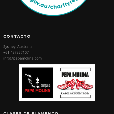
CONTACTO
Sydney, Australia
+61 487857107
info@pepamolina.com
CLASES DE FLAMENCO