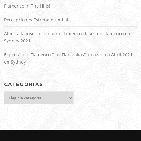
Flamenco in The Hills!
Percepciones Estreno mundial
Abierta la inscripcion para Flamenco clases de Flamenco en
Sydney 2021
Espectáculo Flamenco “Las Flamenkas” aplazado a Abril 2021
en Sydney
CATEGORÍAS
Categorías